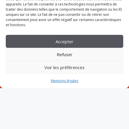
appareils. Le fait de consentir à ces technologies nous permettra de
traiter des données telles que le comportement de navigation ou les ID
uniques sur ce site. Le fait de ne pas consentir ou de retirer son
consentement peut avoir un effet négatif sur certaines caractéristiques
et fonctions.
Accepter
Refuser
S'INSCRIRE À LA NEWSLETTER
Voir les préférences
Mentions légales
FAQ
Contactez-nous
CGV
Mentions légales
Inscription
Mon compte
© 2026 Ovasson
• Construit avec
GeneratePress